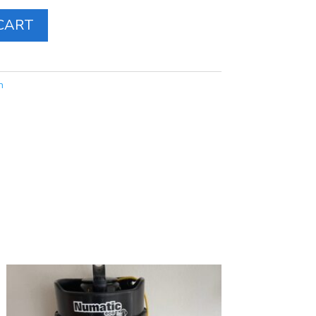
CART
n