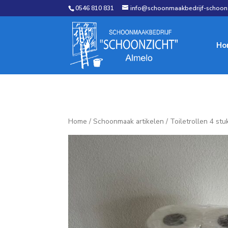
0546 810 831
info@schoonmaakbedrijf-schoonz
Ho
Home
/
Schoonmaak artikelen
/ Toiletrollen 4 stu