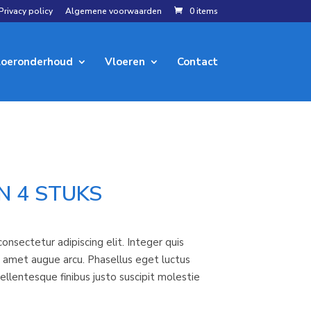
Privacy policy
Algemene voorwaarden
0 items
loeronderhoud
Vloeren
Contact
N 4 STUKS
onsectetur adipiscing elit. Integer quis
 amet augue arcu. Phasellus eget luctus
 Pellentesque finibus justo suscipit molestie