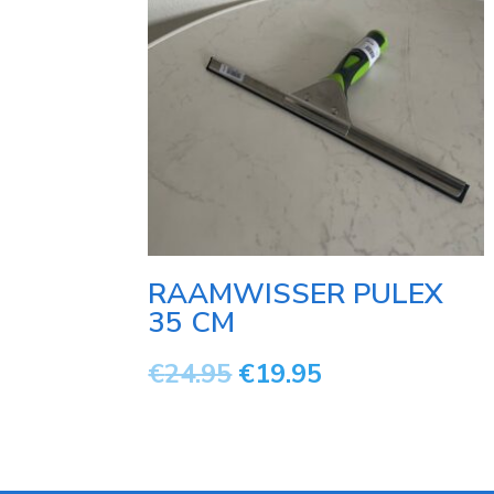
RAAMWISSER PULEX
35 CM
€
24.95
€
19.95