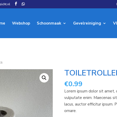
icht.nl
me
Webshop
Schoonmaak
Gevelreiniging
V
ks
TOILETROLLE
€
0.99
Lorem ipsum dolor sit amet, c
vulputate enim. Maecenas sit
lacus, auctor efficitur ipsum.
ornare.