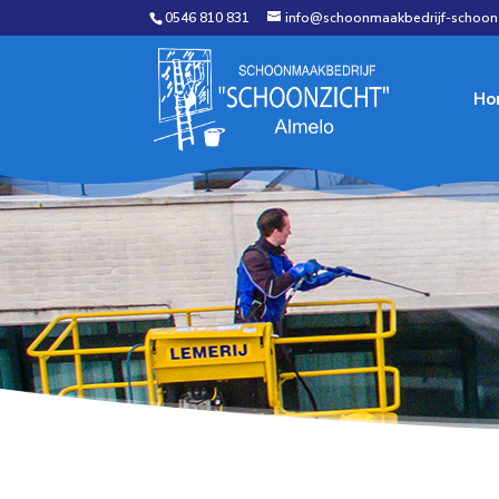
0546 810 831
info@schoonmaakbedrijf-schoonz
Ho