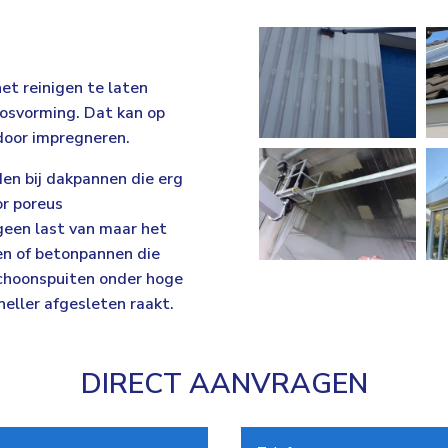
et reinigen te laten
osvorming. Dat kan op
door impregneren.
en bij dakpannen die erg
or poreus
geen last van maar het
en of betonpannen die
choonspuiten onder hoge
neller afgesleten raakt.
DIRECT AANVRAGEN