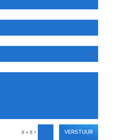
VERSTUUR
=
8 + 8