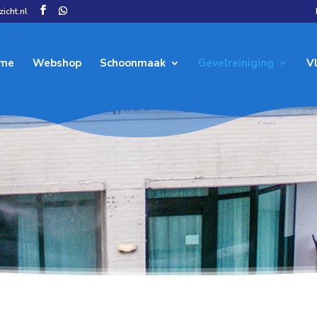
icht.nl
me
Webshop
Schoonmaak
Gevelreiniging
V