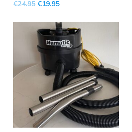
€
24.95
€
19.95